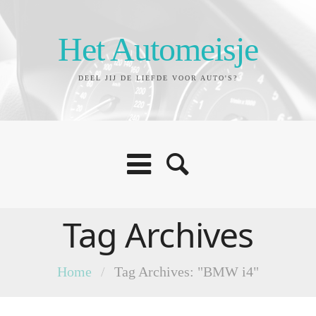
Het Automeisje
DEEL JIJ DE LIEFDE VOOR AUTO'S?
Tag Archives
Home
/
Tag Archives: "BMW i4"