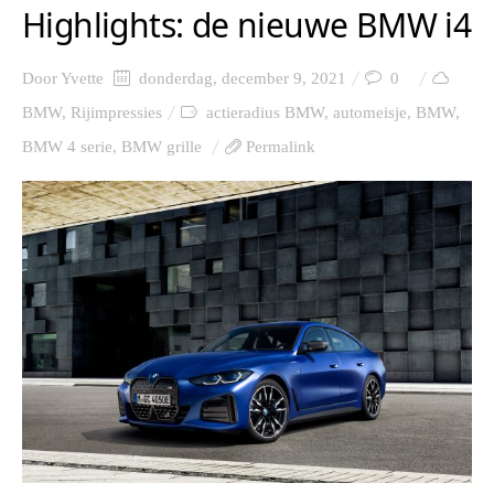
Highlights: de nieuwe BMW i4
Door
Yvette
donderdag, december 9, 2021
0
BMW
,
Rijimpressies
actieradius BMW
,
automeisje
,
BMW
,
BMW 4 serie
,
BMW grille
Permalink