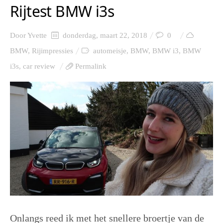
Rijtest BMW i3s
Door
Yvette
donderdag, maart 22, 2018
0
BMW
,
Rijimpressies
automeisje
,
BMW
,
BMW i3
,
BMW
i3s
,
car review
Permalink
Onlangs reed ik met het snellere broertje van de