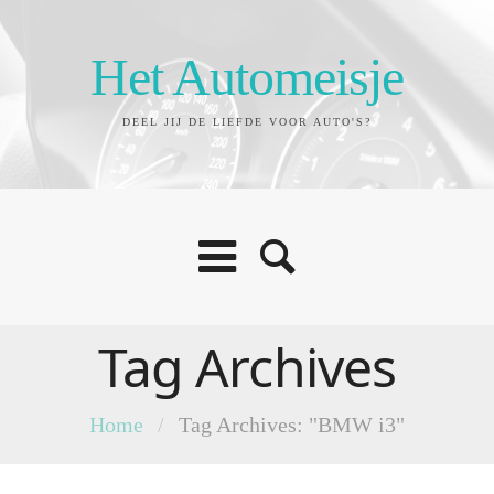
Het Automeisje
DEEL JIJ DE LIEFDE VOOR AUTO'S?
Tag Archives
Home
/
Tag Archives: "BMW i3"