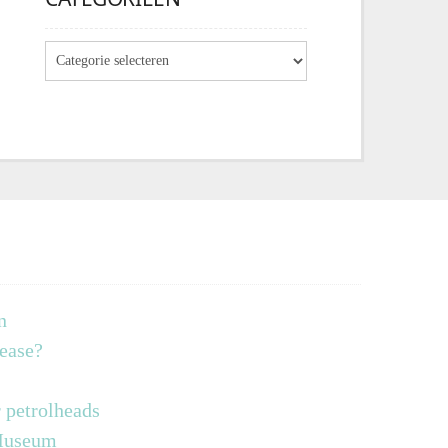
n
lease?
 petrolheads
 Museum