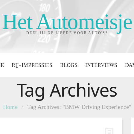
Het Automeisje
DEEL JIJ DE LIEFDE VOOR AUTO'S?
JE
RIJ-IMPRESSIES
BLOGS
INTERVIEWS
DA
Tag Archives
Home
/
Tag Archives: "BMW Driving Experience"