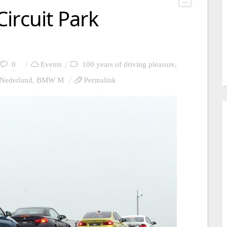
ircuit Park
0
Events
100 years of driving pleasure
,
Nederland
,
BMW M
Permalink