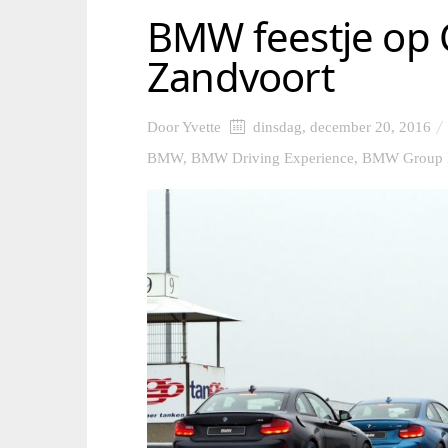
BMW feestje op C
Zandvoort
Door
Yvette
dinsdag, december 20, 2016
BMW
,
BMW Driving Experience
,
BMW Group 