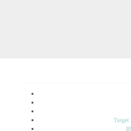
Target
B