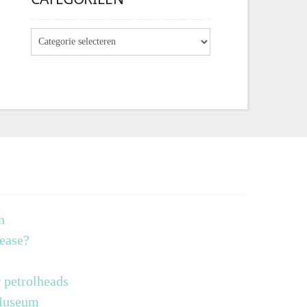
n
lease?
 petrolheads
 Museum