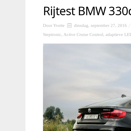
Rijtest BMW 330
Door
Yvette
dinsdag, september 27, 2016
Steptronic
,
Active Cruise Control
,
adaptieve LE