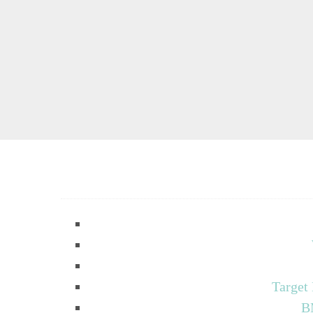
Target
B