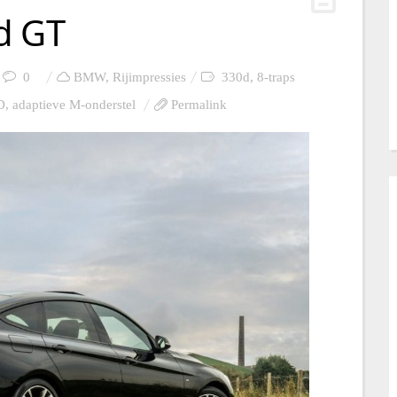
d GT
0
BMW
,
Rijimpressies
330d
,
8-traps
D
,
adaptieve M-onderstel
Permalink