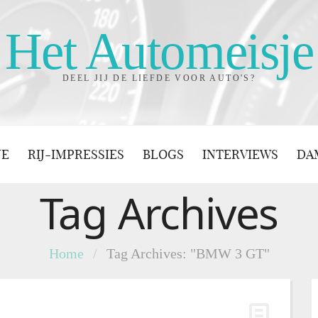
Het Automeisje
DEEL JIJ DE LIEFDE VOOR AUTO'S?
JE
RIJ-IMPRESSIES
BLOGS
INTERVIEWS
DA
Tag Archives
Home
/
Tag Archives: "BMW 3 GT"