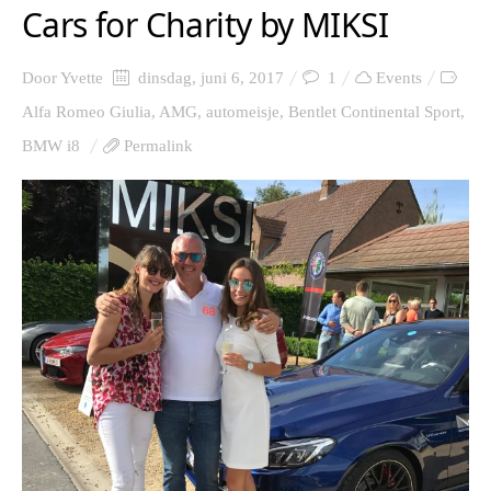
Cars for Charity by MIKSI
Door
Yvette
dinsdag, juni 6, 2017
1
Events
Alfa Romeo Giulia
,
AMG
,
automeisje
,
Bentlet Continental Sport
,
BMW i8
Permalink