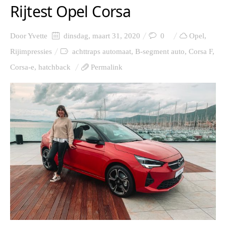
Rijtest Opel Corsa
Door
Yvette
dinsdag, maart 31, 2020
0
Opel
,
Rijimpressies
achttraps automaat
,
B-segment auto
,
Corsa F
,
Corsa-e
,
hatchback
Permalink