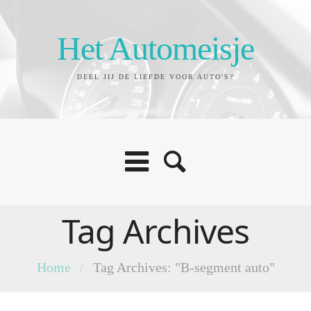
Het Automeisje
DEEL JIJ DE LIEFDE VOOR AUTO'S?
Tag Archives
Home
/
Tag Archives: "B-segment auto"