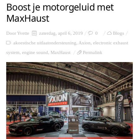
Boost je motorgeluid met
MaxHaust
Door
Yvette
zaterdag, april 6, 2019
0
Blogs
akoestische uitlaatondersteuning
,
Axion
,
electronic exhaust
system
,
engine sound
,
MaxHaust
Permalink