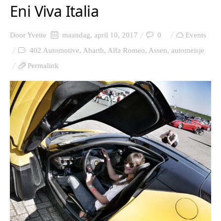
Eni Viva Italia
Door
Yvette
maandag, april 10, 2017
0
Events
402 Automotive
,
Abarth
,
Alfa Romeo
,
Assen
,
automeisje
Permalink