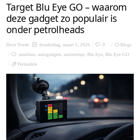
Target Blu Eye GO – waarom
deze gadget zo populair is
onder petrolheads
Door
Yvette
donderdag, maart 5, 2026
0
Blogs
autofans
,
autogadgets
,
automeisje
,
Blu Eye
,
Blu Eye GO
Permalink