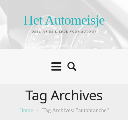
Het Automeisje
DEEL JIJ DE LIEFDE VOOR AUTO'S?
Tag Archives
Home
/
Tag Archives: "autobranche"