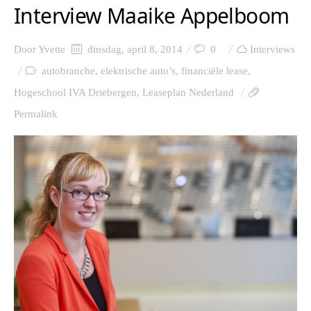
Interview Maaike Appelboom
Door
Yvette
dinsdag, april 8, 2014
0
Interviews
autobranche
,
elektrische auto’s
,
financiële lease
,
Hogeschool IVA Driebergen
,
Leaseplan Nederland
Permalink