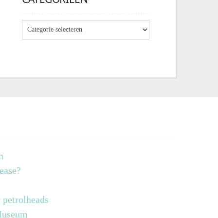
n
lease?
 petrolheads
 Museum