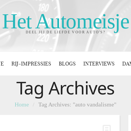
Het Automeisje
DEEL JIJ DE LIEFDE VOOR AUTO'S?
JE
RIJ-IMPRESSIES
BLOGS
INTERVIEWS
DA
Tag Archives
Home
/
Tag Archives: "auto vandalisme"