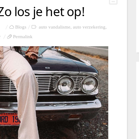
Zo los je het op!
Blogs
auto vandalisme
,
auto verzekering
,
r
Permalink