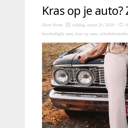
Kras op je auto? 
Door
Yvette
vrijdag, maart 20, 2020
0
beschadigde auto
,
kras op auto
,
schadeformulie