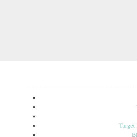
Target
B