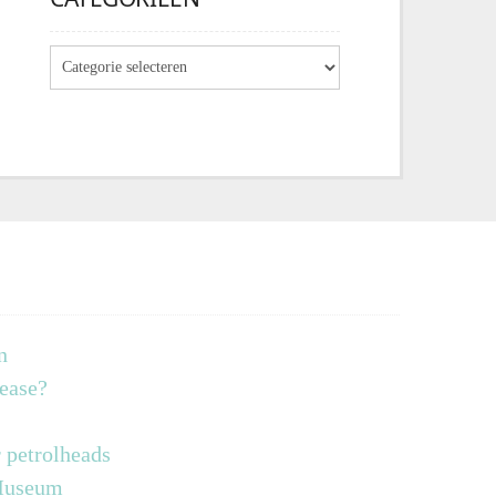
n
lease?
 petrolheads
 Museum