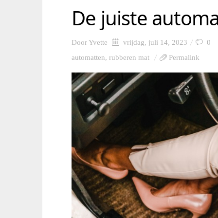
De juiste automa
Door
Yvette
vrijdag, juli 14, 2023
0
automatten
,
rubberen mat
Permalink