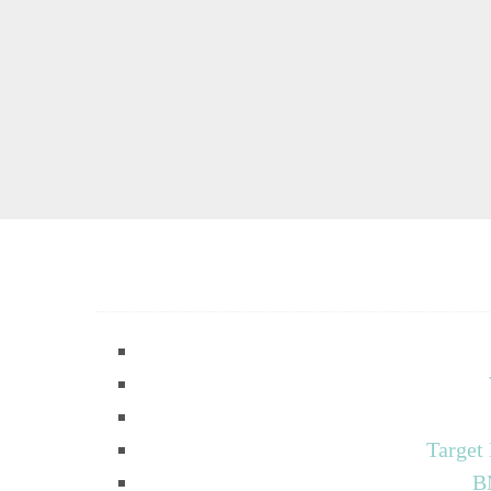
Target
B