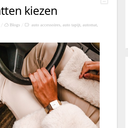
tten kiezen
Blogs
auto accessoires
,
auto tapijt
,
automat
,