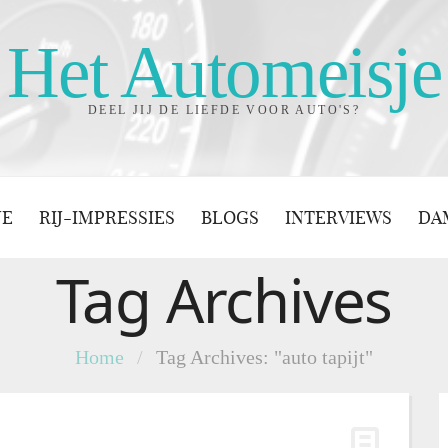
Het Automeisje
DEEL JIJ DE LIEFDE VOOR AUTO'S?
JE
RIJ-IMPRESSIES
BLOGS
INTERVIEWS
DA
Tag Archives
Home
/
Tag Archives: "auto tapijt"