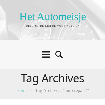
Het Automeisje
DEEL JIJ DE LIEFDE VOOR AUTO'S?
Tag Archives
Home
/
Tag Archives: "auto repair’"