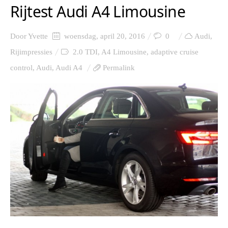
Rijtest Audi A4 Limousine
Door
Yvette
woensdag, april 20, 2016
0
Audi
,
Rijimpressies
2.0 TDI
,
A4 Limousine
,
adaptive cruise
control
,
Audi
,
Audi A4
Permalink