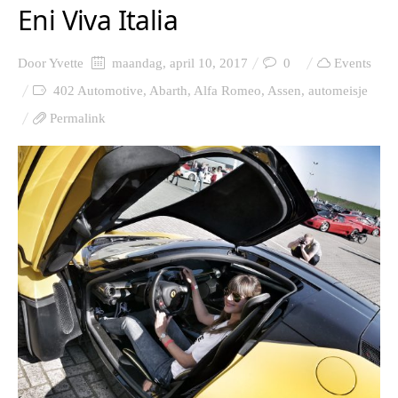
Eni Viva Italia
Door
Yvette
maandag, april 10, 2017
0
Events
402 Automotive
,
Abarth
,
Alfa Romeo
,
Assen
,
automeisje
Permalink