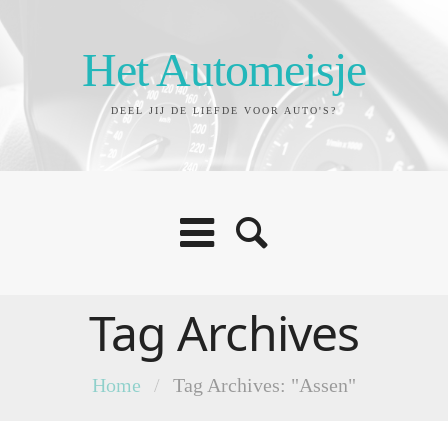
Het Automeisje
DEEL JIJ DE LIEFDE VOOR AUTO'S?
Tag Archives
Home
/
Tag Archives: "Assen"