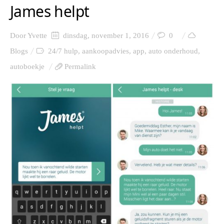
James helpt
Door
Yvette
dinsdag, november 1, 2016
0
Blogs
24/7 hulp
,
aankoopadvies
,
app
,
auto onderhoud
,
autoboekje
Permalink