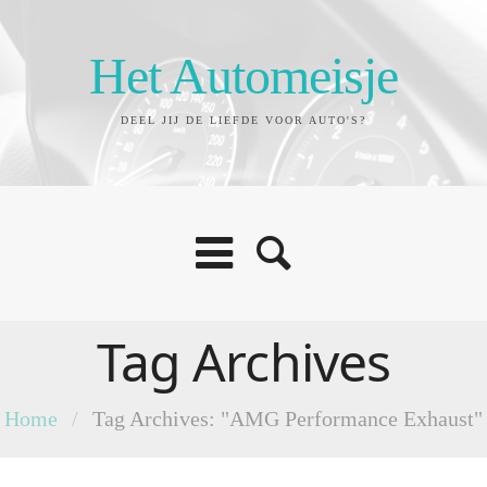
Het Automeisje
DEEL JIJ DE LIEFDE VOOR AUTO'S?
Tag Archives
Home
/
Tag Archives: "AMG Performance Exhaust"