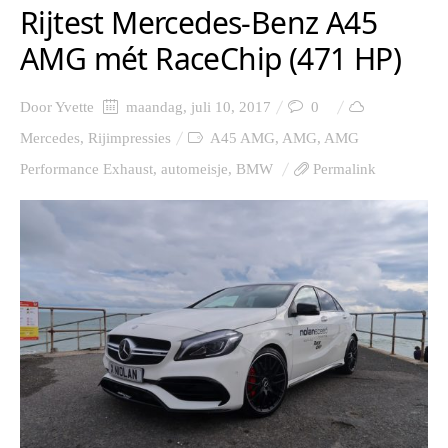
Rijtest Mercedes-Benz A45
AMG mét RaceChip (471 HP)
Door
Yvette
maandag, juli 10, 2017
0
Mercedes
,
Rijimpressies
A45 AMG
,
AMG
,
AMG
Performance Exhaust
,
automeisje
,
BMW
Permalink