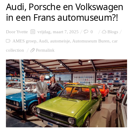
Audi, Porsche en Volkswagen
in een Frans automuseum?!
Door
Yvette
vrijdag, maart 7, 2025
0
Blogs
AMES groep
,
Audi
,
automeisje
,
Automuseum Buren
,
car
collection
Permalink