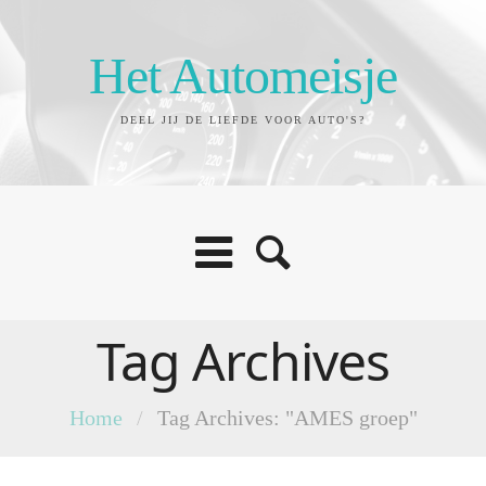
Het Automeisje
DEEL JIJ DE LIEFDE VOOR AUTO'S?
Tag Archives
Home
/
Tag Archives: "AMES groep"