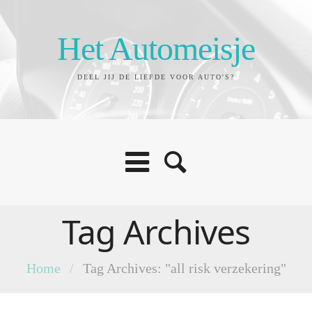
Het Automeisje
DEEL JIJ DE LIEFDE VOOR AUTO'S?
Tag Archives
Home
/
Tag Archives: "all risk verzekering"