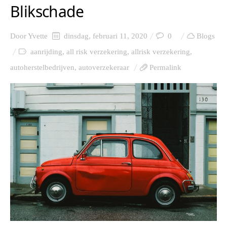
Blikschade
Door
Yvette
dinsdag, februari 11, 2020
0
Blogs
aanrijding
,
all risk verzekering
,
allrisk verzekering
,
autoherstelbedrijven
,
autoverzekeraar
Permalink