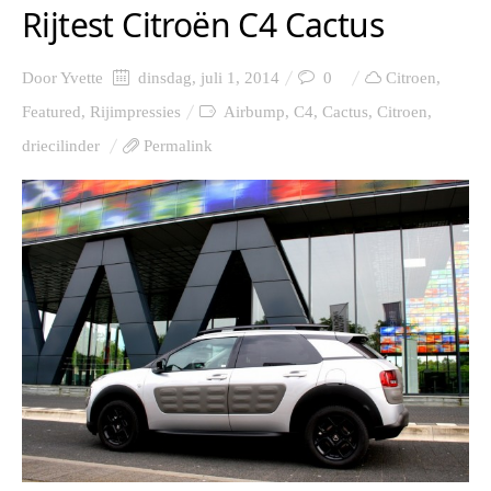
Rijtest Citroën C4 Cactus
Door
Yvette
dinsdag, juli 1, 2014
0
Citroen
,
Featured
,
Rijimpressies
Airbump
,
C4
,
Cactus
,
Citroen
,
driecilinder
Permalink