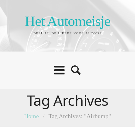
Het Automeisje
DEEL JIJ DE LIEFDE VOOR AUTO'S?
Tag Archives
Home
/
Tag Archives: "Airbump"