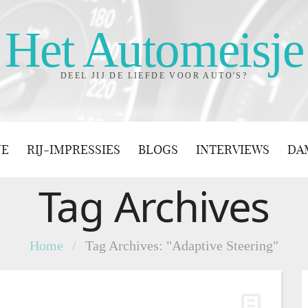
Het Automeisje
DEEL JIJ DE LIEFDE VOOR AUTO'S?
JE
RIJ-IMPRESSIES
BLOGS
INTERVIEWS
DA
Tag Archives
Home
/
Tag Archives: "Adaptive Steering"