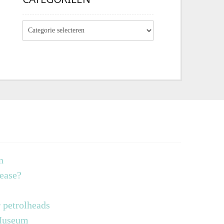
n
lease?
 petrolheads
 Museum