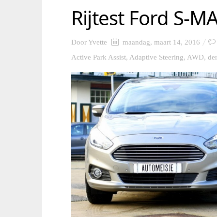
Rijtest Ford S-M
Door
Yvette
maandag, maart 14, 2016
Active Park Assist
,
Adaptive Steering
,
AWD
,
der