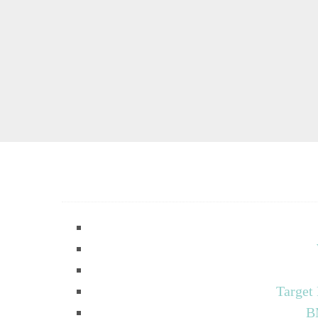
Target
B