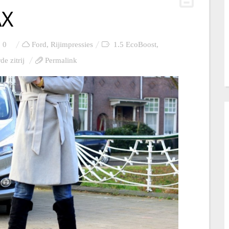
AX
0
Ford
,
Rijimpressies
1.5 EcoBoost
,
de zitrij
Permalink