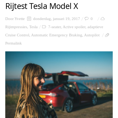
Rijtest Tesla Model X
Door
Yvette
donderdag, januari 19, 2017
0
Rijimpressies
,
Tesla
7-seater
,
Active spoiler
,
adaptieve
Cruise Control
,
Automatic Emergency Braking
,
Autopilot
Permalink