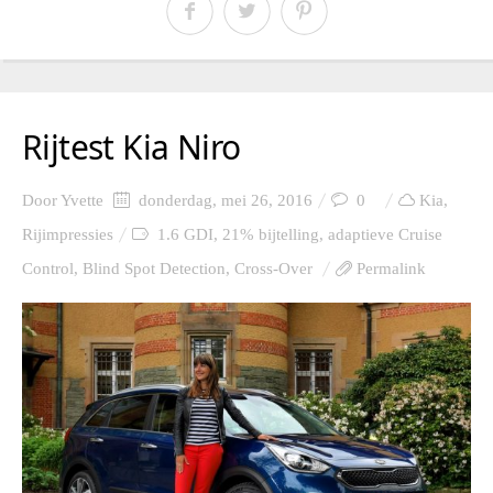
Rijtest Kia Niro
Door
Yvette
donderdag, mei 26, 2016
0
Kia
,
Rijimpressies
1.6 GDI
,
21% bijtelling
,
adaptieve Cruise
Control
,
Blind Spot Detection
,
Cross-Over
Permalink