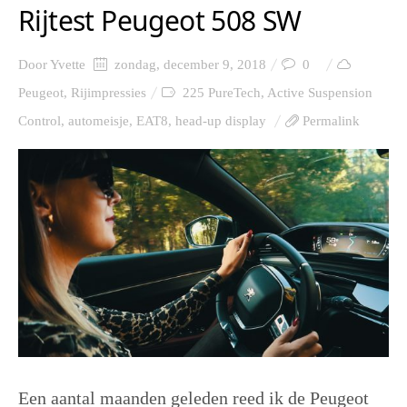
Rijtest Peugeot 508 SW
Door
Yvette
zondag, december 9, 2018
0
Peugeot
,
Rijimpressies
225 PureTech
,
Active Suspension
Control
,
automeisje
,
EAT8
,
head-up display
Permalink
Een aantal maanden geleden reed ik de Peugeot