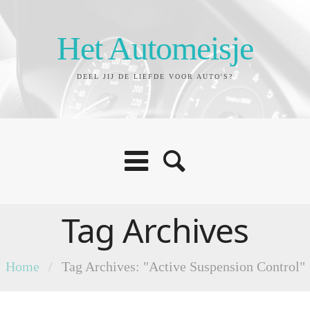
Het Automeisje
DEEL JIJ DE LIEFDE VOOR AUTO'S?
Tag Archives
Home
/
Tag Archives: "Active Suspension Control"