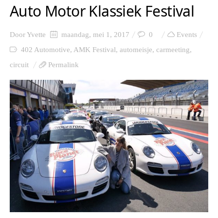
Auto Motor Klassiek Festival
Door
Yvette
maandag, mei 1, 2017
0
Events
402 Automotive
,
AMK Festival
,
automeisje
,
carmeeting
,
circuit
Permalink