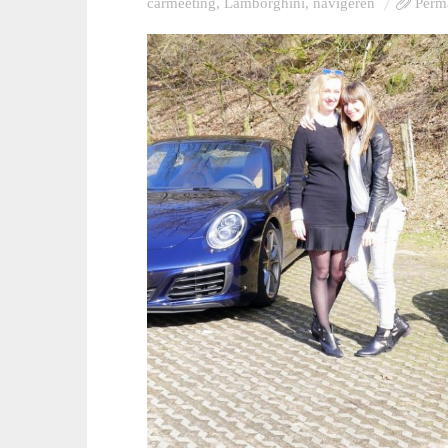
carmeeting
,
Lamborghini
,
navigeren
Perm