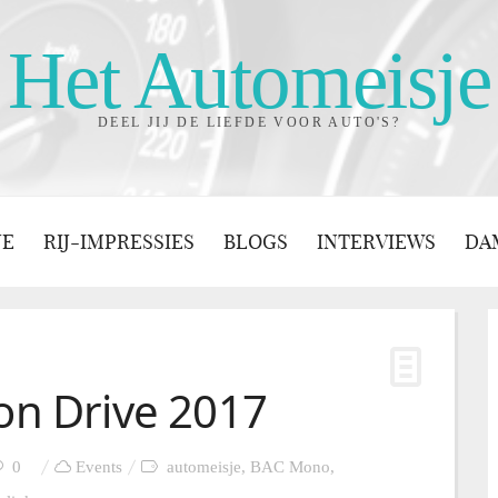
Het Automeisje
DEEL JIJ DE LIEFDE VOOR AUTO'S?
JE
RIJ-IMPRESSIES
BLOGS
INTERVIEWS
DA
son Drive 2017
0
Events
automeisje
,
BAC Mono
,