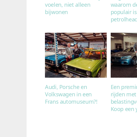
voelen, niet alleen
waarom de
bijwonen
populair i
petrolhea
Audi, Porsche en
Een prem
Volkswagen in een
rijden met
Frans automuseum?!
belastingv
Koop een 