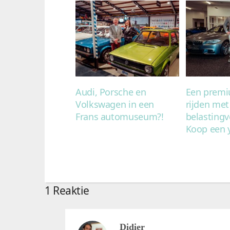
Audi, Porsche en
Een prem
Volkswagen in een
rijden met
Frans automuseum?!
belastingv
Koop een 
1 Reaktie
Didier