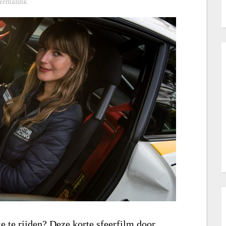
ermalink
e te rijden? Deze korte sfeerfilm door