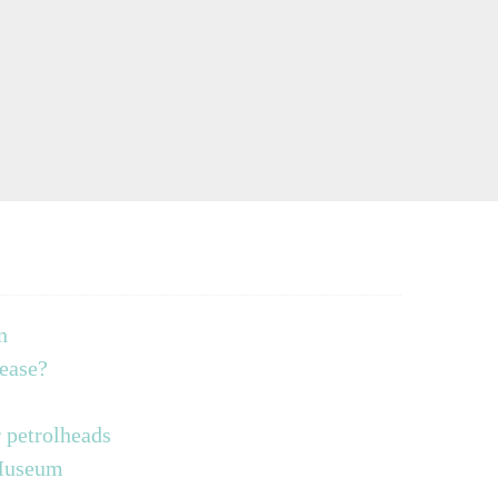
n
lease?
 petrolheads
 Museum