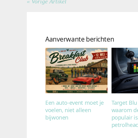
« Vorige Artikel
Aanverwante berichten
Een auto-event moet je
Target Blu
voelen, niet alleen
waarom de
bijwonen
populair i
petrolhea