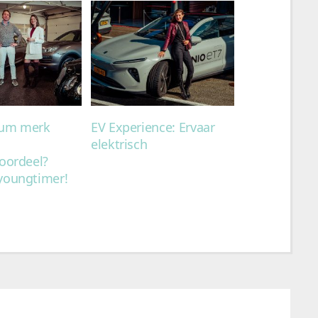
ium merk
EV Experience: Ervaar
elektrisch
oordeel?
youngtimer!