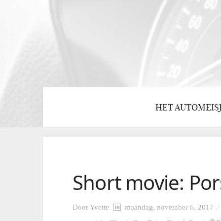
HET AUTOMEIS
Short movie: Po
Door
Yvette
maandag, november 6, 2017