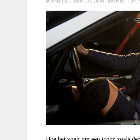
automeisje
,
Classic Car
,
Drive Tastefully
P
Hoe het voelt om een icoon zoals dez