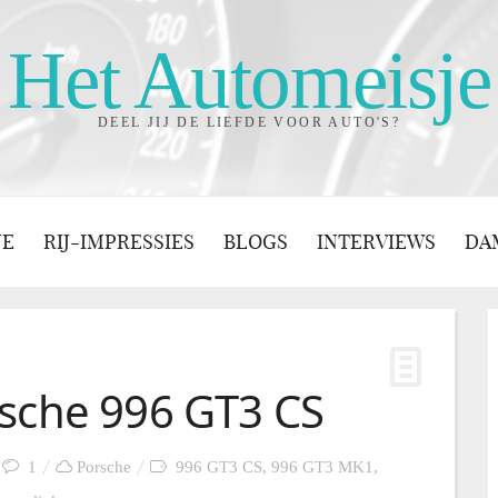
Het Automeisje
DEEL JIJ DE LIEFDE VOOR AUTO'S?
JE
RIJ-IMPRESSIES
BLOGS
INTERVIEWS
DA
rsche 996 GT3 CS
1
Porsche
996 GT3 CS
,
996 GT3 MK1
,