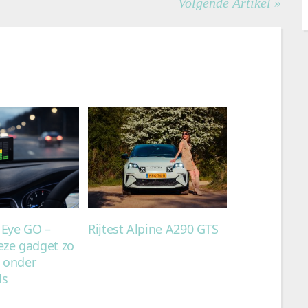
Volgende Artikel »
 Eye GO –
Rijtest Alpine A290 GTS
ze gadget zo
s onder
ds