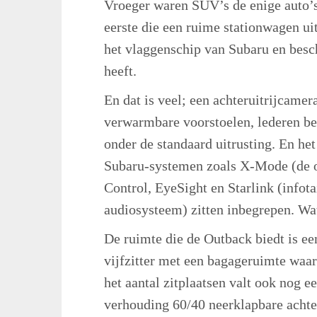
Vroeger waren SUV’s de enige auto’s
eerste die een ruime stationwagen ui
het vlaggenschip van Subaru en besch
heeft.
En dat is veel; een achteruitrijcamera
verwarmbare voorstoelen, lederen be
onder de standaard uitrusting. En het
Subaru-systemen zoals X-Mode (de of
Control, EyeSight en Starlink (info
audiosysteem) zitten inbegrepen. Wat
De ruimte die de Outback biedt is ee
vijfzitter met een bagageruimte waar 
het aantal zitplaatsen valt ook nog e
verhouding 60/40 neerklapbare achter