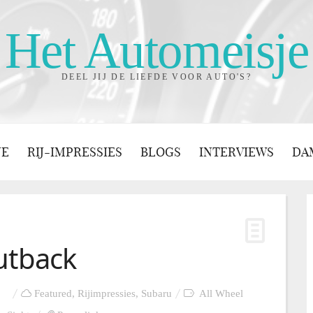
Het Automeisje
DEEL JIJ DE LIEFDE VOOR AUTO'S?
JE
RIJ-IMPRESSIES
BLOGS
INTERVIEWS
DA
utback
Featured
,
Rijimpressies
,
Subaru
All Wheel