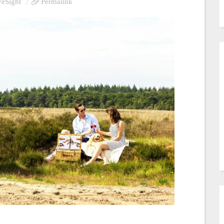
eSight
Permalink