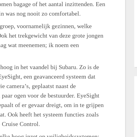
en bagage of het aantal inzittenden. Een
zin was nog nooit zo comfortabel.
lgroep, voornamelijk gezinnen, welke
Ook het trekgewicht van deze grote jongen
raag wat meenemen; ik noem een
hoog in het vaandel bij Subaru. Zo is de
EyeSight, een geavanceerd systeem dat
e camera’s, geplaatst naast de
a paar ogen voor de bestuurder. EyeSight
paalt of er gevaar dreigt, om in te grijpen
at. Ook heeft het systeem functies zoals
 Cruise Control.
lke hoog inzet op veiligheidssystemen;