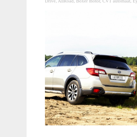
Drive
,
AllRoad
,
Boxer motor
,
CVT automaat
,
Ey