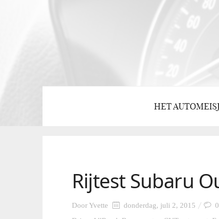
HET AUTOMEIS
Rijtest Subaru O
Door
Yvette
donderdag, juli 2, 2015
0