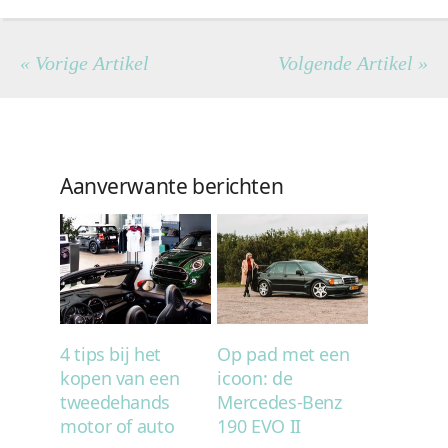
« Vorige Artikel
Volgende Artikel »
Aanverwante berichten
4 tips bij het
Op pad met een
kopen van een
icoon: de
tweedehands
Mercedes-Benz
motor of auto
190 EVO II