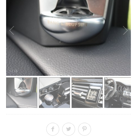
1
/
16