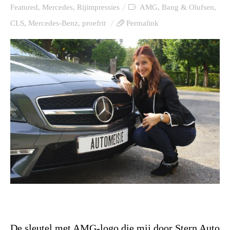
Featured
,
Mercedes
,
Rijimpressies
AMG
,
Bang & Olufsen
,
CLS
,
Mercedes-Benz
,
proefrit
Permalink
De sleutel met AMG-logo die mij door Stern Auto