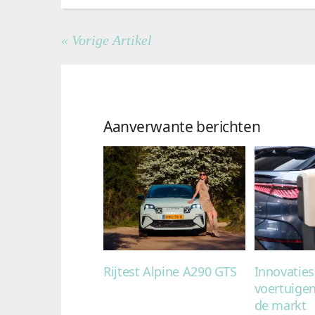
« Vorige Artikel
Aanverwante berichten
Rijtest Alpine A290 GTS
Innovaties
voertuige
de markt