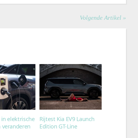
Volgende Artikel »
 in elektrische
Rijtest Kia EV9 Launch
n veranderen
Edition GT-Line