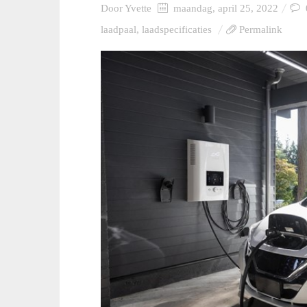
Door
Yvette
maandag, april 25, 2022
laadpaal
,
laadspecificaties
Permalink