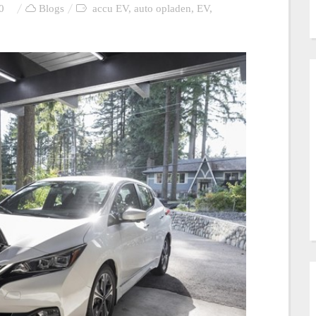
0
Blogs
accu EV
,
auto opladen
,
EV
,