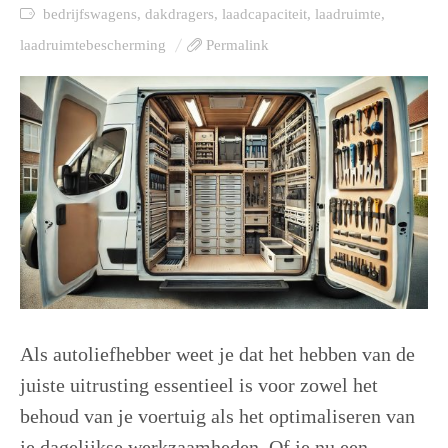
bedrijfswagens
,
dakdragers
,
laadcapaciteit
,
laadruimte
,
laadruimtebescherming
Permalink
Als autoliefhebber weet je dat het hebben van de
juiste uitrusting essentieel is voor zowel het
behoud van je voertuig als het optimaliseren van
je dagelijkse werkzaamheden. Of je nu een