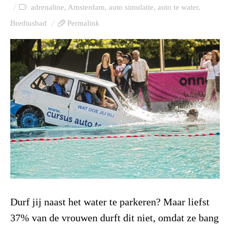
adrenaline
,
Amsterdam
,
auto simulatie
,
auto te water
,
Brediusbad
Permalink
Durf jij naast het water te parkeren? Maar liefst
37% van de vrouwen durft dit niet, omdat ze bang