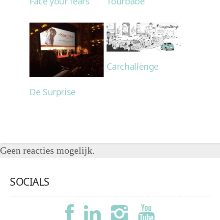
Face your fears
Tourbabe
Carchallenge
De Surprise
Geen reacties mogelijk.
SOCIALS