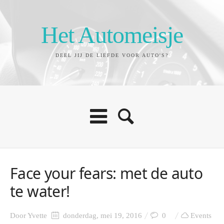
Het Automeisje
DEEL JIJ DE LIEFDE VOOR AUTO'S?
Face your fears: met de auto
te water!
Door
Yvette
donderdag, mei 19, 2016
0
Events