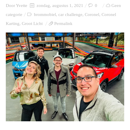
Door
Yvette
zondag, augustus 1, 2021
0
Geen
categorie
brommobiel
,
car challenge
,
Coronel
,
Coronel
Karting
,
Groot Licht
Permalink