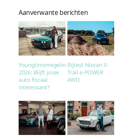
Aanverwante berichten
Youngtimerregeling
Rijtest Nissan X-
2026: Blijft jouw
Trail e-POWER
auto fiscaal
4WD
interessant?