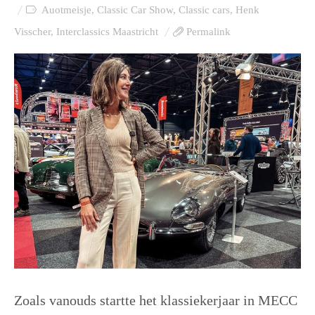
Auotmeisje
,
Classic Car Show
,
Classic cars
,
Henk
Visscher
,
Interclassics Maastricht
Permalink
Zoals vanouds startte het klassiekerjaar in MECC