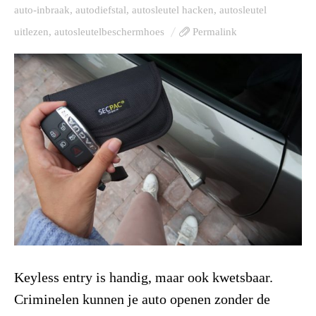
auto-inbraak
,
autodiefstal
,
autosleutel hacken
,
autosleutel
uitlezen
,
autosleutelbeschermhoes
Permalink
Keyless entry is handig, maar ook kwetsbaar.
Criminelen kunnen je auto openen zonder de