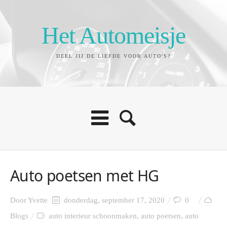
Het Automeisje
DEEL JIJ DE LIEFDE VOOR AUTO'S?
Auto poetsen met HG
Door
Yvette
donderdag, september 17, 2020
0
Blogs
auto interieur schoonmaken
,
auto poetsen
,
auto