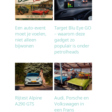
Een auto-event
Target Blu Eye GO
moet je voelen,
– waarom deze
niet alleen
gadget zo
bijwonen
populair is onder
petrolheads
Rijtest Alpine
Audi, Porsche en
A290 GTS
Volkswagen in
een Frans