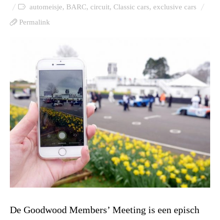
automeisje
,
BARC
,
circuit
,
Classic cars
,
exclusive cars
Permalink
De Goodwood Members’ Meeting is een episch