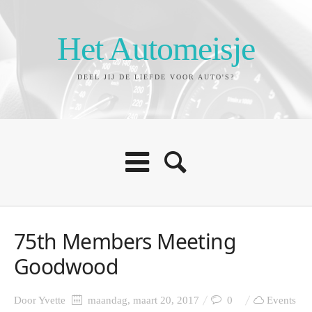
Het Automeisje
DEEL JIJ DE LIEFDE VOOR AUTO'S?
75th Members Meeting
Goodwood
Door
Yvette
maandag, maart 20, 2017
0
Events