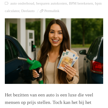
auto onderhoud
,
besparen autokosten
,
BPM berekenen
,
bpm
calculator
,
Deelauto
Permalink
Het bezitten van een auto is een luxe die veel
mensen op prijs stellen. Toch kan het bij het